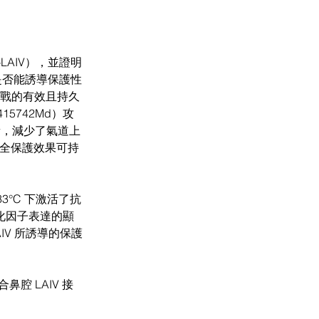
LAIV），並證明
是否能誘導保護性
挑戰的有效且持久
415742Md）攻
載量，減少了氣道上
完全保護效果可持
3°C 下激活了抗
趨化因子表達的顯
IV 所誘導的保護
 LAIV 接