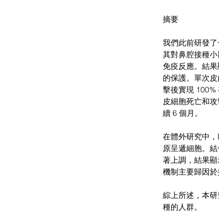
摘要
我們此前研發了一
其對鼻腔接種小
免疫反應。結果顯
的保護。單次皮內注射
擊後實現 100
皮細胞死亡和攻
續 6 個月。
在體外研究中，De
原呈遞細胞。結合
著上調，結果顯示
機制主要歸因於
綜上所述，本研
種的人群。