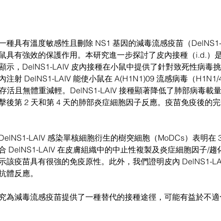
種具有溫度敏感性且刪除 NS1 基因的減毒流感疫苗（DelNS1-
鼠具有強效的保護作用。本研究進一步探討了皮內接種（i.d.）
示，DelNS1-LAIV 皮內接種在小鼠中提供了針對致死性病毒
 DelNS1-LAIV 能使小鼠在 A(H1N1)09 流感病毒（H1N1/
% 存活且無體重減輕。DelNS1-LAIV 接種顯著降低了肺部病毒
擊後第 2 天和第 4 天的肺部炎症細胞因子反應。疫苗免疫後的
lNS1-LAIV 感染單核細胞衍生的樹突細胞（MoDCs）表明在 3
 DelNS1-LAIV 在皮膚組織中的中止性複製及炎症細胞因子/
該疫苗具有很強的免疫原性。此外，我們證明皮內 DelNS1-LA
抗體反應。
究為減毒流感疫苗提供了一種替代的接種途徑，可能有益於不適合鼻腔