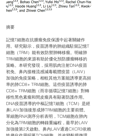
摘要
記憶T細胞在抗腫瘤免疫保護中起著關鍵作
用。研究顯示，疫苗誘導的肺組織駐留記憶T
細胞（TRM）能有效防禦肺轉移瘤。明確肺
TRM細胞的來源有助於優化預防腫瘤轉移的
策略。本研究發現，採用肌肉注射DNA疫苗
初免、鼻內接種流感減毒載體疫苗（LAIV）
加強的免疫策略，相較其他方案能誘導更高頻
率的肺CD8+ TRM細胞。這些疫苗誘導的肺
CD8+ TRM細胞（而非循環記憶T細胞）對轉
移性黑色素瘤和間皮瘤具有顯著防護作用。
DNA疫苗誘導的中樞記憶T細胞（TCM）是經
鼻LAIV加強後形成肺TRM細胞的主要前體。
單細胞RNA測序分析表明，TCM細胞在肺內
分化為TRM細胞的轉錄重編程，最早於LAIV
加強後第2天啟動。鼻內LAIV通過CXCR3依賴
性趨化作用招募TCM細胞，並改變黏膜微環