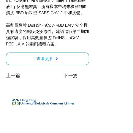
組。低劑量組和安慰劑組之間的 T 細胞和唾
液 Ig 反應無差異。所有樣本中均未檢測到血
清抗 RBD IgG 或 SARS-CoV-2 中和抗體。
高劑量鼻腔 DelNS1-nCoV-RBD LAIV 安全且
具有適度的黏膜免疫原性。建議進行第二期加
強試驗，採用高劑量鼻腔 DelNS1-nCoV-
RBD LAIV 的兩劑接種方案。
查看更多
上一篇
下一篇
主頁