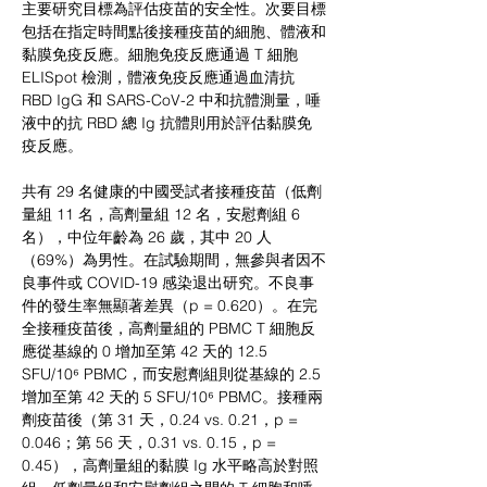
主要研究目標為評估疫苗的安全性。次要目標
包括在指定時間點後接種疫苗的細胞、體液和
黏膜免疫反應。細胞免疫反應通過 T 細胞 
ELISpot 檢測，體液免疫反應通過血清抗 
RBD IgG 和 SARS-CoV-2 中和抗體測量，唾
液中的抗 RBD 總 Ig 抗體則用於評估黏膜免
疫反應。
共有 29 名健康的中國受試者接種疫苗（低劑
量組 11 名，高劑量組 12 名，安慰劑組 6 
名），中位年齡為 26 歲，其中 20 人
（69%）為男性。在試驗期間，無參與者因不
良事件或 COVID-19 感染退出研究。不良事
件的發生率無顯著差異（p = 0.620）。在完
全接種疫苗後，高劑量組的 PBMC T 細胞反
應從基線的 0 增加至第 42 天的 12.5 
SFU/10⁶ PBMC，而安慰劑組則從基線的 2.5 
增加至第 42 天的 5 SFU/10⁶ PBMC。接種兩
劑疫苗後（第 31 天，0.24 vs. 0.21，p = 
0.046；第 56 天，0.31 vs. 0.15，p = 
0.45），高劑量組的黏膜 Ig 水平略高於對照