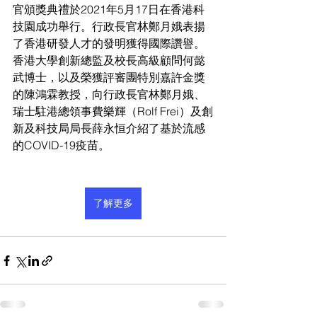
官頒獎典禮於2021年5月17日在香港科
技園成功舉行。行政長官林鄭月娥表揚
了香港研發人才的發明獲得國際讚譽。
香港大學創新總監及校長高級顧問何懿
武博士，以及榮獲評審團特別嘉許金獎
的陳鴻霖教授，向行政長官林鄭月娥、
瑞士駐港總領事費樂輝（Rolf Frei）及創
新及科技局局長薛永恒介紹了基於流感
的COVID-19疫苗。
了解更多